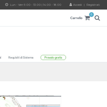
Lun - Ven 9.00 - 13.00 | 14.00 - 18.00
Accedi
|
Registrati
0
Carrello
al
Requisiti di Sistema
Provalo gratis