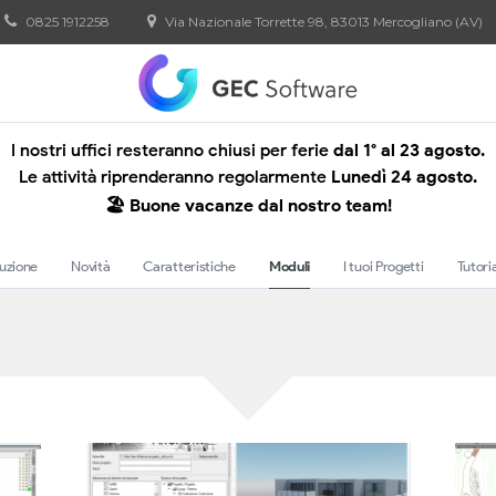
0825 1912258
Via Nazionale Torrette 98, 83013 Mercogliano (AV)
I nostri uffici resteranno chiusi per ferie
dal 1° al 23 agosto.
Le attività riprenderanno regolarmente
Lunedì 24 agosto.
🏖️ Buone vacanze dal nostro team!
duzione
Novità
Caratteristiche
Moduli
I tuoi Progetti
Tutori
Moduli di ArCADia LT