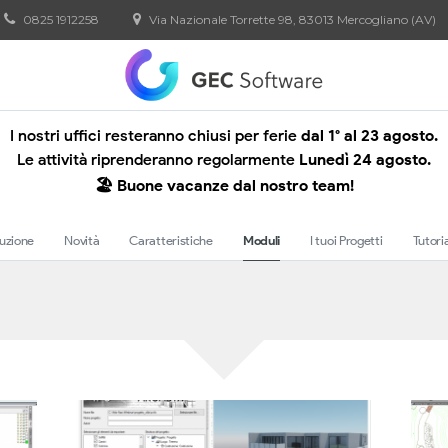
0825 1912258
Via Nazionale Torrette 98, 83013 Mercogliano (AV)
I nostri uffici resteranno chiusi per ferie
dal 1° al 23 agosto.
Le attività riprenderanno regolarmente
Lunedì 24 agosto.
🏖️ Buone vacanze dal nostro team!
duzione
Novità
Caratteristiche
Moduli
I tuoi Progetti
Tutori
Moduli di ArCADia LT