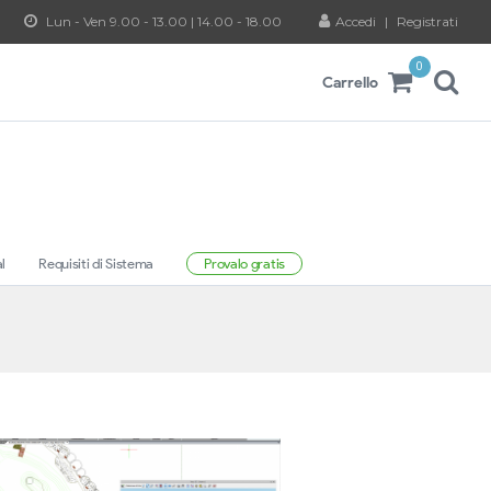
Lun - Ven 9.00 - 13.00 | 14.00 - 18.00
Accedi
|
Registrati
0
Carrello
al
Requisiti di Sistema
Provalo gratis