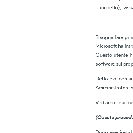
pacchetto), visua
Bisogna fare pri
Microsoft ha intr
Questo utente ha 
software sul pro
Detto ciò, non s
Amministratore s
Vediamo insieme
(Questa procedur
Dopo aver instal