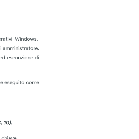
perativi Windows,
di amministratore.
a ed esecuzione di
ene eseguito come
, 10).
a chiave