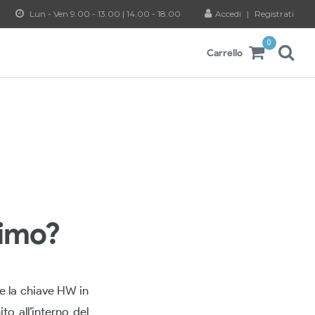
Lun - Ven 9.00 - 13.00 | 14.00 - 18.00
Accedi
|
Registrati
0
Carrello
simo?
 e la chiave HW in
ito all’interno del