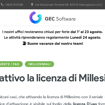
0825 1912258
Via Nazionale Torrette 98, 83013 Mercogliano (AV)
I nostri uffici resteranno chiusi per ferie
dal 1° al 23 agosto.
Le attività riprenderanno regolarmente
Lunedì 24 agosto.
🏖️ Buone vacanze dal nostro team!
ENTE / FAQ
IMILLESIMALI
ttivo la licenza di Mille
lcuni casi, che attivando la licenza di Millesimo con il seriale
ce d’attivazione è visibile sul foglio della
licenza D’uso
forn