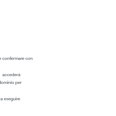
e e confermare con
si accederà
ndominio per
ta eseguire