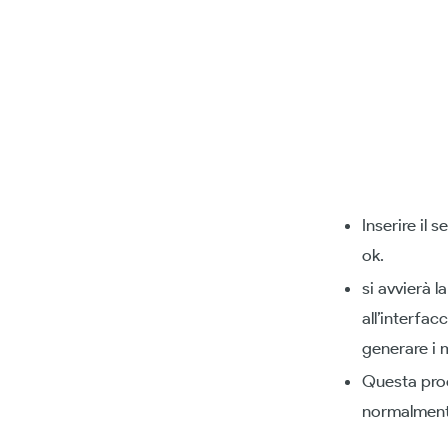
Inserire il 
ok.
si avvierà 
all’interfac
generare i m
Questa proc
normalmente