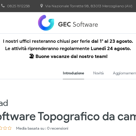
0825 1912258
Via Nazionale Torrette 98, 83013 Mercogliano (AV)
I nostri uffici resteranno chiusi per ferie
dal 1° al 23 agosto.
Le attività riprenderanno regolarmente
Lunedì 24 agosto.
🏖️ Buone vacanze dal nostro team!
Introduzione
Novità
Aggiornament
ad
oftware Topografico da c
Media basata su : 0 recensioni