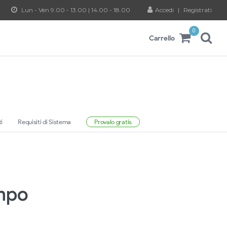
Lun - Ven 9.00 - 13.00 | 14.00 - 18.00
Accedi
|
Registrati
0
Carrello
i
Requisiti di Sistema
Provalo gratis
ampo