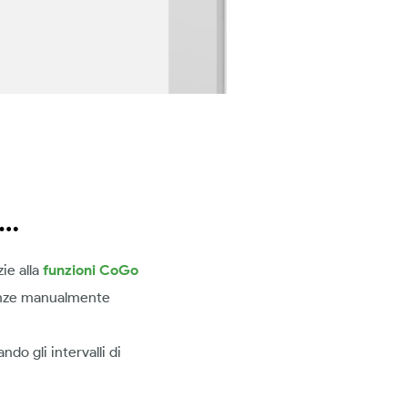
o…
ie alla
funzioni CoGo
stanze manualmente
do gli intervalli di