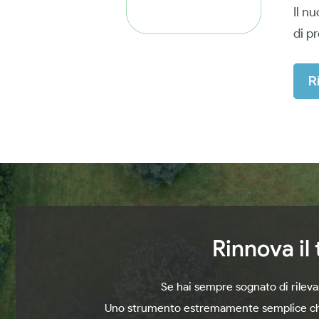
Il n
di p
R
Rinnova il
Se hai sempre sognato di rilevar
Uno strumento estremamente semplice che t