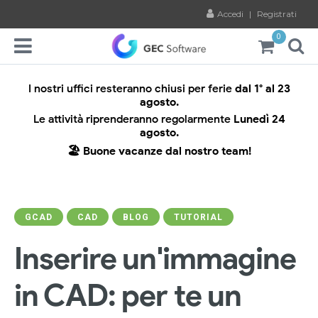
Accedi
|
Registrati
0
I nostri uffici resteranno chiusi per ferie
dal 1° al 23
agosto.
Le attività riprenderanno regolarmente
Lunedì 24
agosto.
🏖️ Buone vacanze dal nostro team!
GCAD
CAD
BLOG
TUTORIAL
Inserire un'immagine
in CAD: per te un