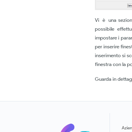
Vi è una sezione 
possibile effett
impostare i param
per inserire fine
inserimento si sce
finestra con la po
Guarda in dettagli
Azie