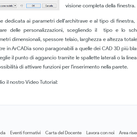
visione completa della finestra.
dedicata ai parametri dell’architrave e al tipo di finestra, 
uare delle personalizzazioni, scegliendo il tipo e lo sc
etri dimensionali, spessore telaio, larghezza e altezza tota
stre in ArCADia sono paragonabili a quelle dei CAD 3D più blas
glie il punto di aggancio tramite le spallette laterali o la line
ssibilità di attivare funzioni per l’inserimento nella parete.
o il nostro Video Tutorial:
nda
Eventi formativi
Carta del Docente
Lavora con noi
Area rise