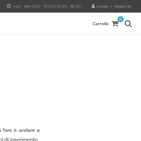
Lun - Ven 9.00 - 13.00 | 14.00 - 18.00
Accedi
|
Registrati
0
Carrello
a fare è andare a
ol di inserimento.