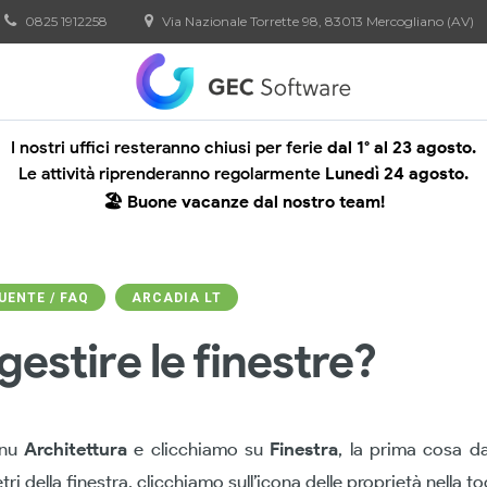
0825 1912258
Via Nazionale Torrette 98, 83013 Mercogliano (AV)
I nostri uffici resteranno chiusi per ferie
dal 1° al 23 agosto.
Le attività riprenderanno regolarmente
Lunedì 24 agosto.
🏖️ Buone vacanze dal nostro team!
ENTE / FAQ
ARCADIA LT
estire le finestre?
enu
Architettura
e clicchiamo su
Finestra
, la prima cosa d
ri della finestra, clicchiamo sull’icona delle proprietà nella to