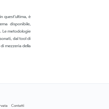
in quest’ultima, è
hema disponibile,
le. Le metodologie
onati, dal tool di
a di mezzeria della
rvata
Contatti