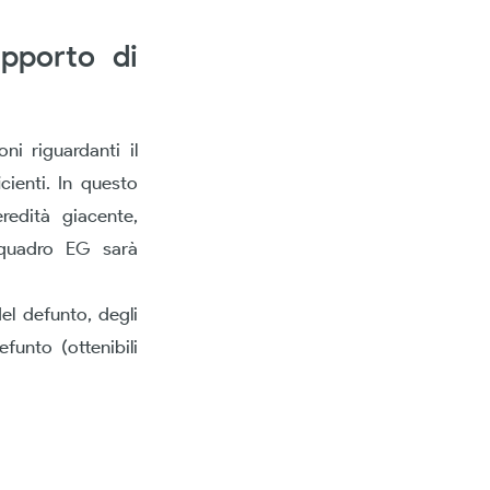
apporto di
ni riguardanti il
cienti. In questo
redità giacente,
el quadro EG sarà
del defunto, degli
funto (ottenibili