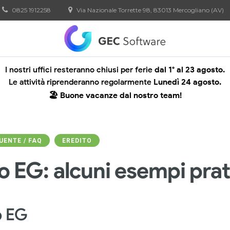
0825 1912258
Via Nazionale Torrette 98, 83013 Mercogliano (AV)
I nostri uffici resteranno chiusi per ferie
dal 1° al 23 agosto.
Le attività riprenderanno regolarmente
Lunedì 24 agosto.
🏖️ Buone vacanze dal nostro team!
ENTE / FAQ
EREDITO
 EG: alcuni esempi prat
o EG