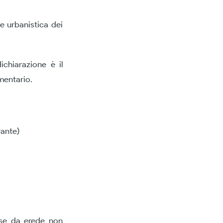
ne urbanistica dei
ichiarazione è il
amentario.
rante)
ese da erede non