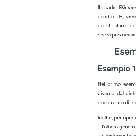
Il quadro
EG vien
quadro EH,
veng
queste ultime de
che si può ricav
Esemp
Esempio 1
Nel primo esemp
diverso dal dich
documento di ide
Inoltre, per oper
– l’albero geneal
– il testamento, 