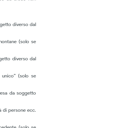
getto diverso dal
 montane (solo se
getto diverso dal
o unico” (solo se
 resa da soggetto
à di persone ecc.
cedente (solo se