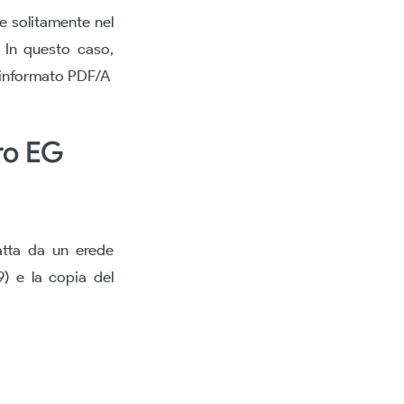
e solitamente nel
.
In questo caso,
 (informato PDF/A
dro EG
atta da un erede
9) e la copia del