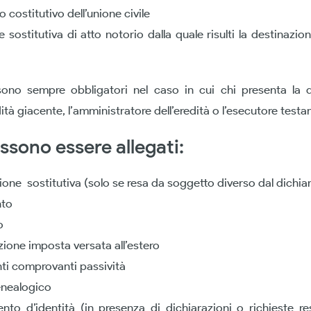
to costitutivo dell’unione civile
e sostitutiva di atto notorio dalla quale risulti la destinazio
sono sempre obbligatori nel caso in cui chi presenta la d
dità giacente, l’amministratore dell’eredità o l’esecutore test
ossono essere allegati:
ione sostitutiva (solo se resa da soggetto diverso dal dichia
nto
o
zione imposta versata all’estero
i comprovanti passività
enealogico
to d’identità (in presenza di dichiarazioni o richieste r