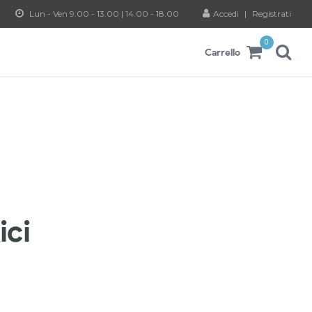
Lun - Ven 9.00 - 13.00 | 14.00 - 18.00
Accedi
|
Registrati
0
Carrello
ici