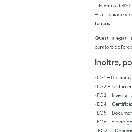
– la copia dell’at
– la dichiarazion
terreni.
Questi allegati 
curatore dell’ere
Inoltre, p
· EG1 – Dichiaraz
· EG2 – Testame
· EG3 – Inventari
· EG4 – Certifica
· EG5 – Document
· EG6 – Albero g
· EG7 – Documen