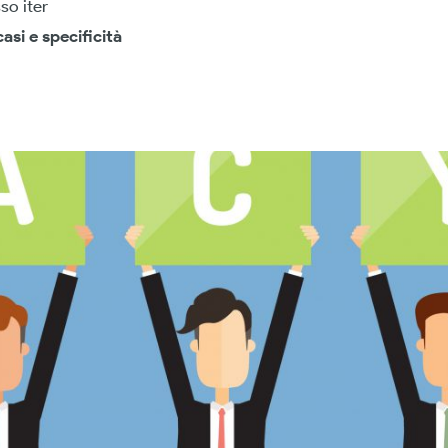
so iter
asi e specificità