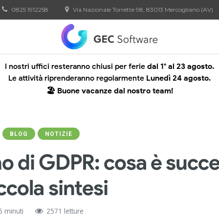
0825 1912258
Via Nazionale Torrette 98, 83013 Mercogliano (AV)
I nostri uffici resteranno chiusi per ferie
dal 1° al 23 agosto.
Le attività riprenderanno regolarmente
Lunedì 24 agosto.
🏖️ Buone vacanze dal nostro team!
BLOG
NOTIZIE
o di GDPR: cosa è succ
ccola sintesi
5 minuti
2571 letture