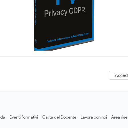
Acced
nda
Eventi formativi
Carta del Docente
Lavora con noi
Area rise