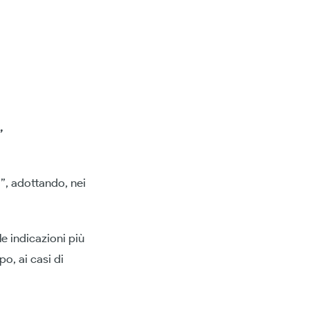
,
à”, adottando, nei
e indicazioni più
o, ai casi di