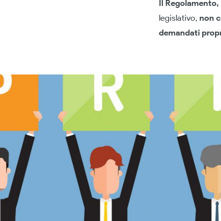
Il Regolamento,
legislativo,
non co
demandati proprio