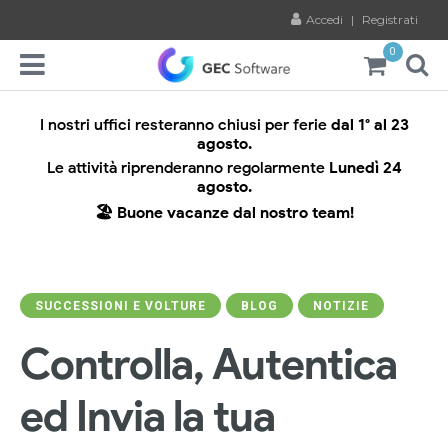
Accedi
|
Registrati
0
I nostri uffici resteranno chiusi per ferie
dal 1° al 23
agosto.
Le attività riprenderanno regolarmente
Lunedì 24
agosto.
🏖️ Buone vacanze dal nostro team!
SUCCESSIONI E VOLTURE
BLOG
NOTIZIE
Controlla, Autentica
ed Invia la tua