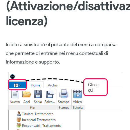
(Attivazione/disattiva
licenza)
In alto a sinistra c’è il pulsante del menu a comparsa
che permette di entrane nei menu contestuali di
informazione e supporto.