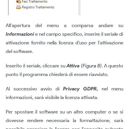
All’apertura del menu a comparsa andare su
Informazioni
e nel campo specifico, inserire il seriale di
attivazione fornito nella licenza d’uso per l’attivazione
del software.
Inserito il seriale, cliccare su
Attiva
(Figura 8)
. A questo
punto il programma chiederà di essere riavviato
.
Al successivo avvio di
Privacy GDPR,
nel menu
informazioni, sarà visibile la licenza attivata.
Per spostare il software su un altro computer o se si
dovesse rendere necessaria la formattazione, sarà