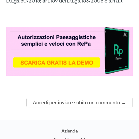
D.Lgs.50/2016; art.169 del D.Lgs.163/2006 e s.m.i.).
Accedi per inviare subito un commento →
Azienda