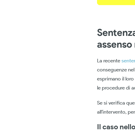
Sentenza
assenso 
La recente
sente
conseguenze nel c
esprimano il loro
le procedure di 
Se si verifica qu
all’intervento, pe
Il caso nell