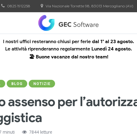
0825 1912258
Via Nazionale Torrette 98, 83013 Mercogliano (AV)
I nostri uffici resteranno chiusi per ferie
dal 1° al 23 agosto.
Le attività riprenderanno regolarmente
Lunedì 24 agosto.
🏖️ Buone vacanze dal nostro team!
A
BLOG
NOTIZIE
io assenso per l’autorizz
gistica
7 minuti
7844 letture