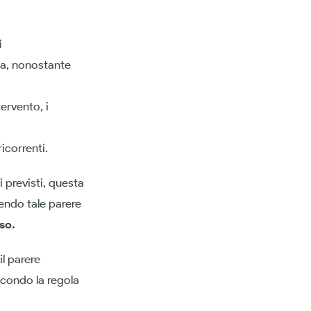
i
a, nonostante
ervento, i
icorrenti.
i previsti, questa
sendo tale parere
so.
l parere
econdo la regola