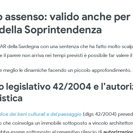
o assenso: valido anche per i
 della Soprintendenza
l TAR della Sardegna con una sentenza che ha fatto molto scal
e il parere non arriva nei tempi previsti è possibile far valere i
e meglio le dinamiche facendo un piccolo approfondimento.
to legislativo 42/2004 e l’autor
stica
ice dei beni culturali e del paesaggio
(dlgs 42/2004) preved
io che coinvolga un immobile sottoposto a vincolo architetto
bba essere sottoposto al preventivo rilascio di
autorizzazio