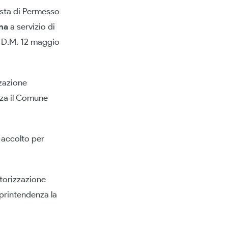
esta di Permesso
ina
a servizio di
n D.M. 12 maggio
zzazione
nza il Comune
a accolto per
utorizzazione
printendenza la