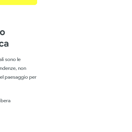
io
ica
li sono le
tendenze, non
 del paesaggio per
libera