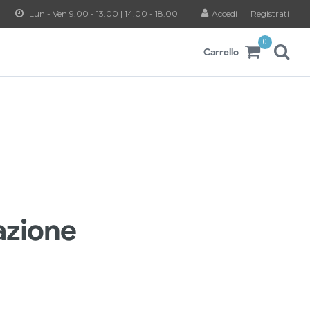
Lun - Ven 9.00 - 13.00 | 14.00 - 18.00
Accedi
|
Registrati
0
Carrello
azione