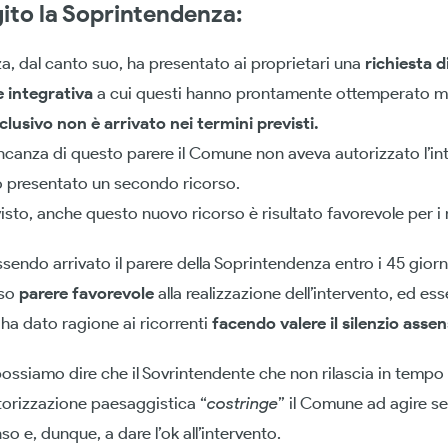
ito la Soprintendenza:
a, dal canto suo, ha presentato ai proprietari una
richiesta d
 integrativa
a cui questi hanno prontamente ottemperato m
clusivo non è arrivato nei termini previsti.
canza di questo parere il Comune non aveva autorizzato l’int
o presentato un secondo ricorso.
o, anche questo nuovo ricorso è risultato favorevole per i r
essendo arrivato il parere della Soprintendenza entro i 45 giorn
so
parere favorevole
alla realizzazione dell’intervento, ed es
R ha dato ragione ai ricorrenti
facendo valere il silenzio assen
ossiamo dire che il Sovrintendente che non rilascia in tempo i
torizzazione paesaggistica “
costringe
” il Comune ad agire s
so e, dunque, a dare l’ok all’intervento.