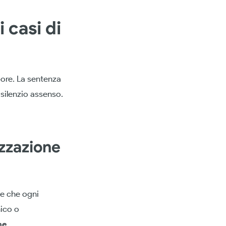
 casi di
pore. La sentenza
l silenzio assenso.
izzazione
e che ogni
nico o
ne