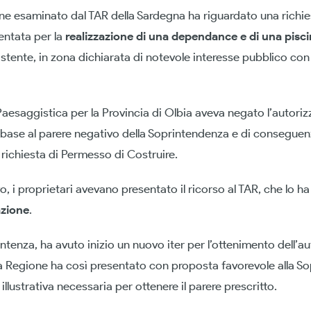
ione esaminato dal TAR della Sardegna ha riguardato una richi
entata per la
realizzazione di una dependance e di una pisc
istente, in zona dichiarata di notevole interesse pubblico co
a Paesaggistica per la Provincia di Olbia aveva negato l’autori
 base al parere negativo della Soprintendenza e di consegue
 richiesta di Permesso di Costruire.
, i proprietari avevano presentato il ricorso al TAR, che lo h
azione
.
tenza, ha avuto inizio un nuovo iter per l’ottenimento dell’a
a Regione ha così presentato con proposta favorevole alla So
illustrativa necessaria per ottenere il parere prescritto.