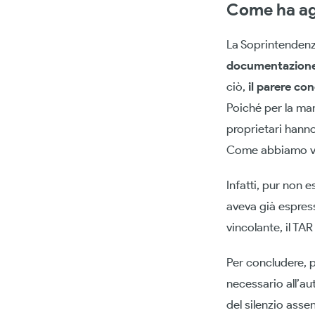
Come ha ag
La Soprintendenz
documentazione
ciò,
il parere con
Poiché per la man
proprietari hann
Come abbiamo vist
Infatti, pur non 
aveva già espres
vincolante, il TA
Per concludere, p
necessario all’au
del silenzio assen