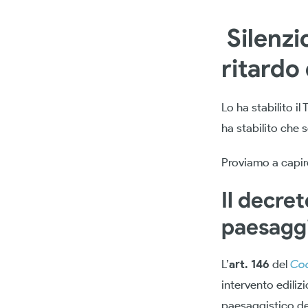
Silenzi
ritardo
Lo ha stabilito i
ha stabilito che s
Proviamo a capir
Il decre
paesaggi
L’
art. 146
del
Cod
intervento ediliz
paesaggistico de