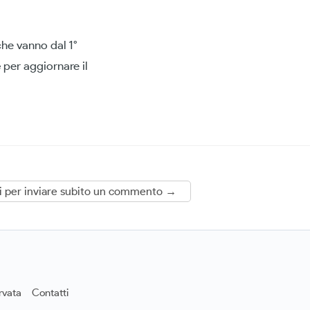
che vanno dal 1°
e
per aggiornare il
i per inviare subito un commento →
rvata
Contatti