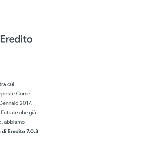
 Eredito
ra cui
imposte.Come
° Gennaio 2017,
 Entrate che già
to, abbiamo
 di Eredito 7.0.3