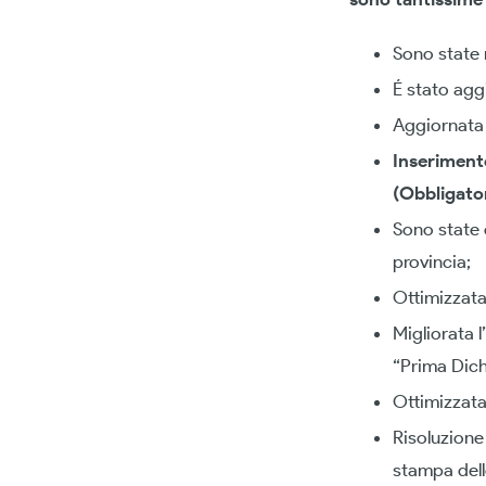
Sono state m
É stato agg
Aggiornata 
Inserimento
(Obbligator
Sono state o
provincia;
Ottimizzata
Migliorata 
“Prima Dich
Ottimizzata
Risoluzione 
stampa dell