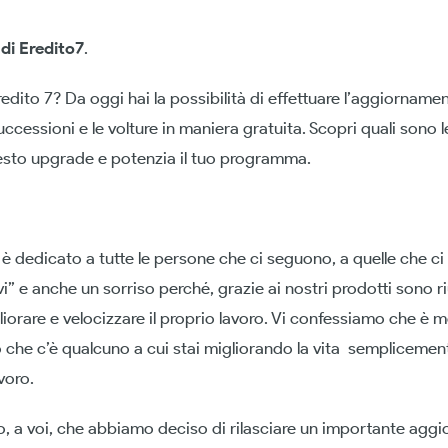
i Eredito7
.
edito 7? Da oggi hai la possibilità di effettuare l’aggiorname
uccessioni e le volture in maniera gratuita. Scopri quali sono l
esto upgrade e potenzia il tuo programma.
i è dedicato a tutte le persone che ci seguono, a quelle che ci
i” e anche un sorriso perché, grazie ai nostri prodotti sono ri
liorare e velocizzare il proprio lavoro. Vi confessiamo che è 
 che c’è qualcuno a cui stai migliorando la vita sempliceme
voro.
o, a voi, che abbiamo deciso di rilasciare un importante ag