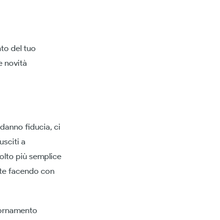
nto del tuo
e novità
 danno fiducia, ci
usciti a
molto più semplice
nte facendo con
giornamento