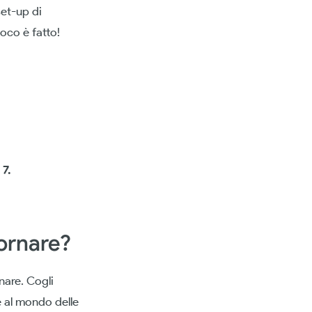
set-up di
ioco è fatto!
 7.
ornare?
nare. Cogli
e al mondo delle