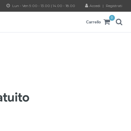
Lun - Ven 9.00 - 13.00 | 14.00 - 18.00
Accedi
|
Registrati
0
Carrello
atuito