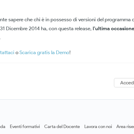
ante sapere che chi è in possesso di versioni del programma 
31 Dicembre 2014 ha, con questa release,
l’ultima occasion
.
tattaci
o
Scarica gratis la Demo
!
Acced
nda
Eventi formativi
Carta del Docente
Lavora con noi
Area rise