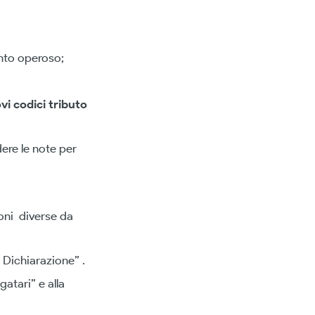
ento operoso;
vi codici tributo
dere le note per
ioni diverse da
 Dichiarazione” .
gatari” e alla