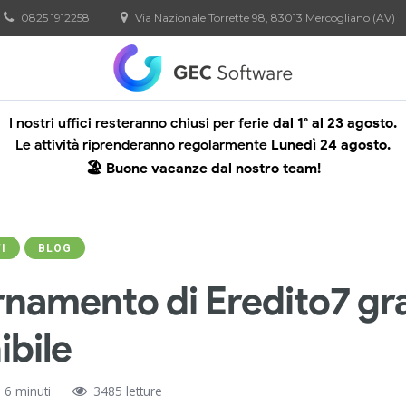
0825 1912258
Via Nazionale Torrette 98, 83013 Mercogliano (AV)
I nostri uffici resteranno chiusi per ferie
dal 1° al 23 agosto.
Le attività riprenderanno regolarmente
Lunedì 24 agosto.
🏖️ Buone vacanze dal nostro team!
I
BLOG
namento di Eredito7 gr
ibile
6 minuti
3485 letture