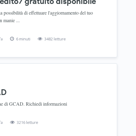
dito7 gratuito disponibile
possibilità di effettuare l'aggiornamento del tuo
n manie ...
fa
6 minuti
3482 letture
AD
one di GCAD. Richiedi informazioni
fa
3216 letture