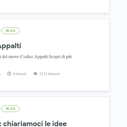
BLOG
ppalti
uti del nuovo Codice Appalti.Scopri di più
a
8 minuti
2212 letture
BLOG
 chiariamoci le idee