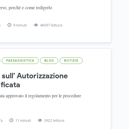
serve, perchè e come redigerlo
a
9 minuti
46097 letture
PAESAGGISTICA
BLOG
NOTIZIE
sull’ Autorizzazione
ficata
ta approvato il regolamento per le procedure
fa
11 minuti
3922 letture