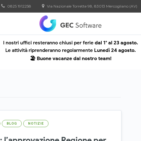
0825 1912258
Via Nazionale Torrette 98, 83013 Mercogliano (AV)
I nostri uffici resteranno chiusi per ferie
dal 1° al 23 agosto.
Le attività riprenderanno regolarmente
Lunedì 24 agosto.
🏖️ Buone vacanze dal nostro team!
BLOG
NOTIZIE
a: l’approvazione Regione per