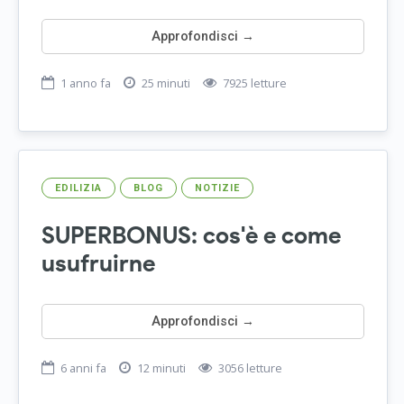
Approfondisci →
1 anno fa
25 minuti
7925 letture
EDILIZIA
BLOG
NOTIZIE
SUPERBONUS: cos'è e come
usufruirne
Approfondisci →
6 anni fa
12 minuti
3056 letture