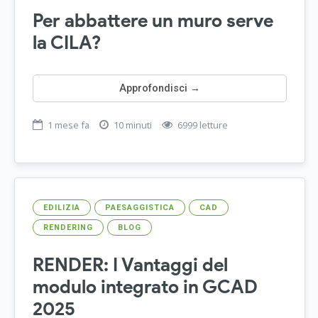
Per abbattere un muro serve
la CILA?
Approfondisci →
1 mese fa
10 minuti
6999 letture
EDILIZIA
PAESAGGISTICA
CAD
RENDERING
BLOG
RENDER: I Vantaggi del
modulo integrato in GCAD
2025