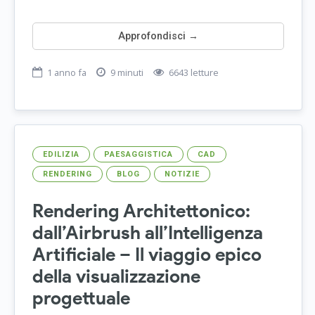
Approfondisci →
1 anno fa
9 minuti
6643 letture
EDILIZIA
PAESAGGISTICA
CAD
RENDERING
BLOG
NOTIZIE
Rendering Architettonico:
dall’Airbrush all’Intelligenza
Artificiale – Il viaggio epico
della visualizzazione
progettuale