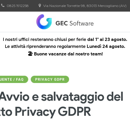
0825 1912258
Via Nazionale Torrette 98, 83013 Mercogliano (AV)
I nostri uffici resteranno chiusi per ferie
dal 1° al 23 agosto.
Le attività riprenderanno regolarmente
Lunedì 24 agosto.
🏖️ Buone vacanze dal nostro team!
ENTE / FAQ
PRIVACY GDPR
Avvio e salvataggio del
to Privacy GDPR