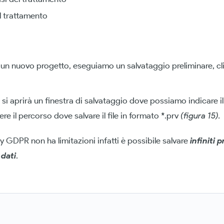
l trattamento
 un nuovo progetto, eseguiamo un salvataggio preliminare, c
i aprirà un finestra di salvataggio dove possiamo indicare il 
re il percorso dove salvare il file in formato *.prv
(figura 15).
cy GDPR non ha limitazioni infatti è possibile salvare
infiniti p
 dati
.