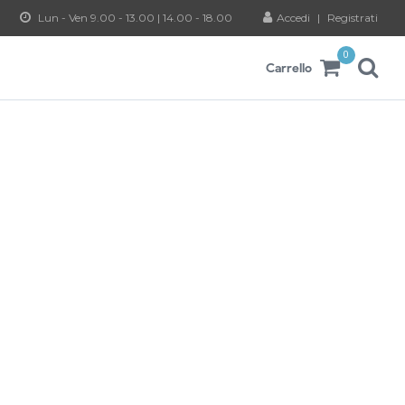
Lun - Ven 9.00 - 13.00 | 14.00 - 18.00
Accedi
|
Registrati
0
Carrello