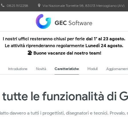
0825 1912258
Via Nazionale Torrette 98, 83013 Mercogliano (AV)
I nostri uffici resteranno chiusi per ferie
dal 1° al 23 agosto.
Le attività riprenderanno regolarmente
Lunedì 24 agosto.
🏖️ Buone vacanze dal nostro team!
Introduzione
Novità
Caratteristiche
Moduli
Aggiornament
 tutte le funzionalità di
o davvero a tutti i progettisti, disegnatori e tecnici. Provalo,