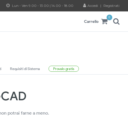
Lun - Ven 9.00 - 13.00 | 14.00 - 18.00
Accedi
|
Registrati
0
Carrello
i
Requisiti di Sistema
Provalo gratis
 GCAD
 non potrai farne a meno.