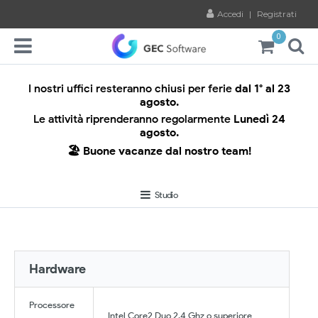
Accedi
|
Registrati
0
I nostri uffici resteranno chiusi per ferie
dal 1° al 23
agosto.
Le attività riprenderanno regolarmente
Lunedì 24
agosto.
🏖️ Buone vacanze dal nostro team!
Studio
Hardware
Processore
Intel Core2 Duo 2.4 Ghz o superiore