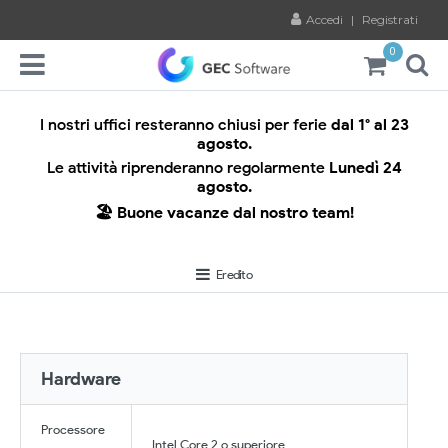
Accedi
|
Registrati
0
I nostri uffici resteranno chiusi per ferie
dal 1° al 23
agosto.
Le attività riprenderanno regolarmente
Lunedì 24
agosto.
🏖️ Buone vacanze dal nostro team!
Eredito
Hardware
Processore
Intel Core 2 o superiore