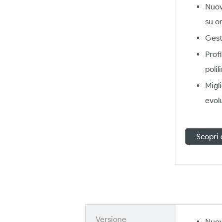
Nuov
su o
Gest
Profi
polil
Migl
evol
Scopri
Versione
Nuov