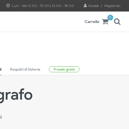
Lun - Ven 9.00 - 13.00 | 14.00 - 18.00
Accedi
|
Registrati
0
Carrello
i
Requisiti di Sistema
Provalo gratis
grafo
i