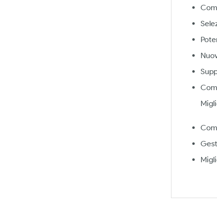
Coma
Sele
Pote
Nuov
Supp
Coma
Migl
Coma
Gest
Migl