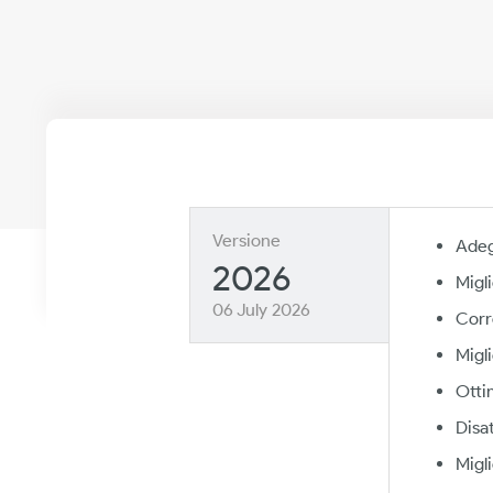
Versione
Adeg
2026
Migl
06 July 2026
Corre
Migl
Otti
Disa
Migl