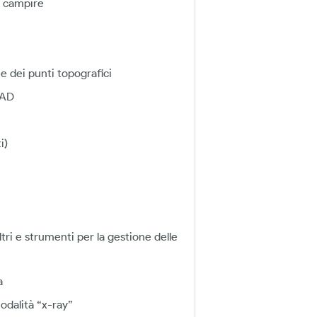
a campire
e dei punti topografici
CAD
i)
i e strumenti per la gestione delle
a
odalità “x-ray”