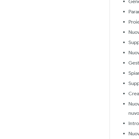
Gene
Para
Proi
Nuov
Supp
Nuov
Gest
Spia
Suppo
Crea
Nuov
nuvo
Intro
Nuov