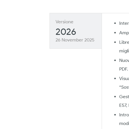
Versione
Inter
2026
Ampl
26 November 2025
Libr
migli
Nuov
PDF.
Visu
“Sost
Gest
E57,
Intr
modif