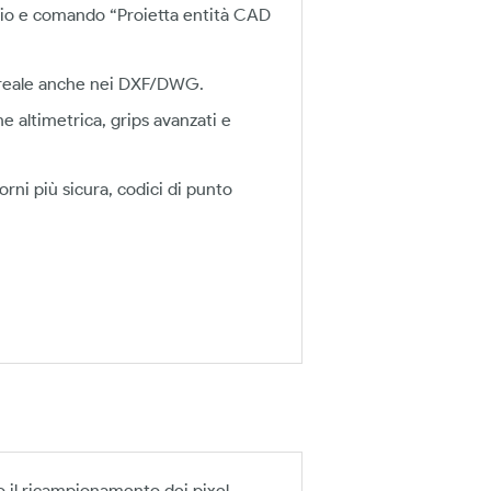
azio e comando “Proietta entità CAD
e reale anche nei DXF/DWG.
ne altimetrica, grips avanzati e
rni più sicura, codici di punto
il ricampionamento dei pixel.