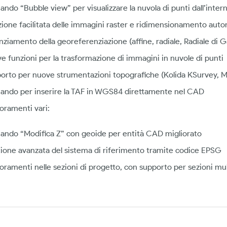
ndo “Bubble view” per visualizzare la nuvola di punti dall’inter
zione facilitata delle immagini raster e ridimensionamento aut
nziamento della georeferenziazione (affine, radiale, Radiale di 
e funzioni per la trasformazione di immagini in nuvole di punti
orto per nuove strumentazioni topografiche (Kolida KSurvey
ndo per inserire la TAF in WGS84 direttamente nel CAD
ioramenti vari:
ndo “Modifica Z” con geoide per entità CAD migliorato
ione avanzata del sistema di riferimento tramite codice EPSG
ioramenti nelle sezioni di progetto, con supporto per sezioni mul