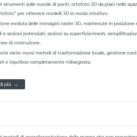
i strumenti sulle nuvole di punti: ortofoto 3D da piani nello sp
rtofoto” per ottenere modelli 3D in modo intuitivo.
ione evoluta delle immagini raster 3D, mantenute in posizion
li e sezioni potenziati: sezioni su superficie/mesh, semplificazio
inee di costruzione.
iorie varie: nuovi metodi di trasformazione locale, gestione conto
uti e inputbox completamente ridisegnata.
 di più →
i metodi di georeferenziazione delle mappe che non prevedono 