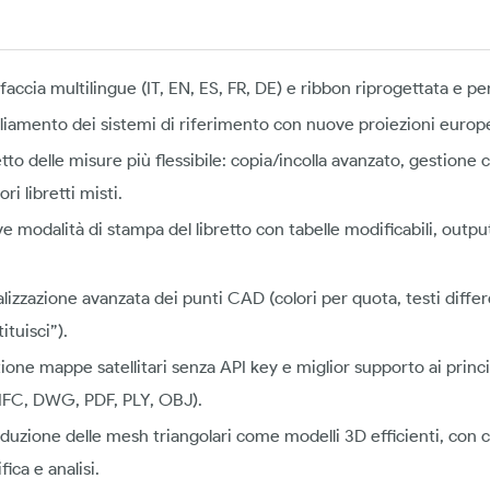
faccia multilingue (IT, EN, ES, FR, DE) e ribbon riprogettata e pe
iamento dei sistemi di riferimento con nuove proiezioni europ
etto delle misure più flessibile: copia/incolla avanzato, gestion
ori libretti misti.
e modalità di stampa del libretto con tabelle modificabili, outp
alizzazione avanzata dei punti CAD (colori per quota, testi diffe
ituisci”).
ione mappe satellitari senza API key e miglior supporto ai prin
 IFC, DWG, PDF, PLY, OBJ).
oduzione delle mesh triangolari come modelli 3D efficienti, con
ica e analisi.