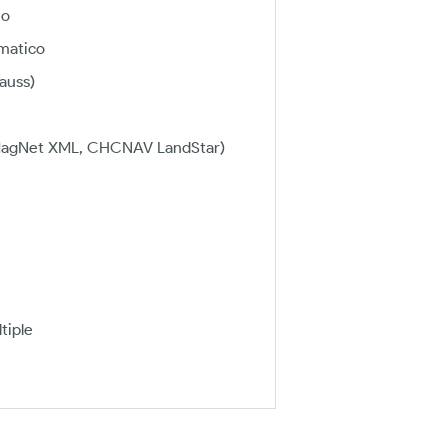
no
omatico
Gauss)
, MagNet XML, CHCNAV LandStar)
tiple