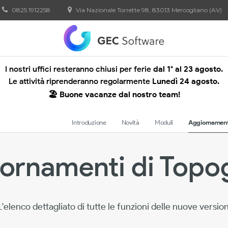
0825 1912258
Via Nazionale Torrette 98, 83013 Mercogliano (AV)
I nostri uffici resteranno chiusi per ferie
dal 1° al 23 agosto.
Le attività riprenderanno regolarmente
Lunedì 24 agosto.
🏖️ Buone vacanze dal nostro team!
Introduzione
Novità
Moduli
Aggiornament
ornamenti di Topo
L'elenco dettagliato di tutte le funzioni delle nuove version