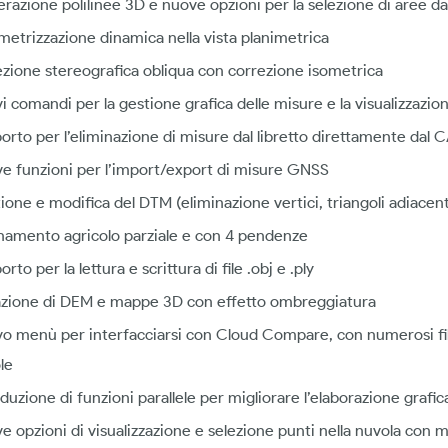
razione polilinee 3D e nuove opzioni per la selezione di aree d
metrizzazione dinamica nella vista planimetrica
ezione stereografica obliqua con correzione isometrica
i comandi per la gestione grafica delle misure e la visualizzazion
orto per l’eliminazione di misure dal libretto direttamente dal 
e funzioni per l’import/export di misure GNSS
ione e modifica del DTM (eliminazione vertici, triangoli adiacent
namento agricolo parziale e con 4 pendenze
rto per la lettura e scrittura di file .obj e .ply
zione di DEM e mappe 3D con effetto ombreggiatura
o menù per interfacciarsi con Cloud Compare, con numerosi filtr
le
duzione di funzioni parallele per migliorare l’elaborazione grafic
e opzioni di visualizzazione e selezione punti nella nuvola con m