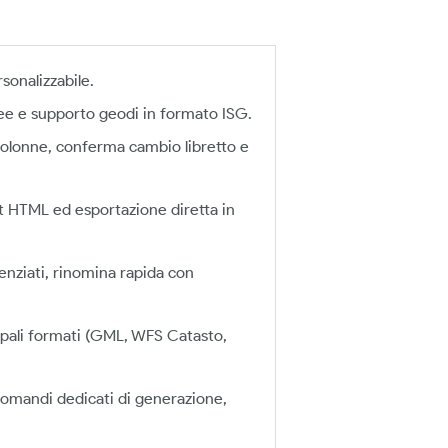
rsonalizzabile.
ee e supporto geodi in formato ISG.
e colonne, conferma cambio libretto e
ut HTML ed esportazione diretta in
renziati, rinomina rapida con
cipali formati (GML, WFS Catasto,
 comandi dedicati di generazione,