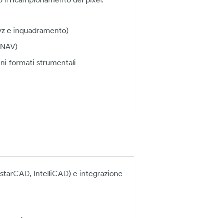
(xyz e inquadramento)
CNAV)
uni formati strumentali
tarCAD, IntelliCAD) e integrazione