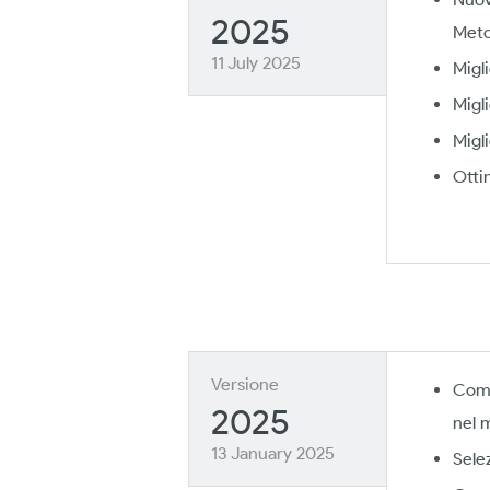
2025
Meto
11 July 2025
Migl
Migl
Migl
Otti
Versione
Comp
2025
nel 
13 January 2025
Sele