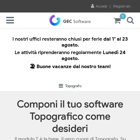
Accedi
|
Registrati
0
I nostri uffici resteranno chiusi per ferie
dal 1° al 23
agosto.
Le attività riprenderanno regolarmente
Lunedì 24
agosto.
🏖️ Buone vacanze dal nostro team!
Topografo
Componi il tuo software
Topografico come
desideri
Il modulo T è la base, il vero cuore di Topografo. Su